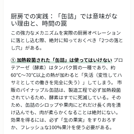
厨房での実践：「缶詰」では意味がな
い理由と、時間の罠
この強力なメカニズムを実際の厨房オペレーション
に落とし込む際、絶対に知っておくべき「2つの落と
し穴」がある。
① 加熱殺菌された「缶詰」は使ってはいけない
プロ
テアーゼ（酵素）はタンパク質の一種であり、約
60℃〜70℃以上の熱が加わると「失活（変性してハ
サミとしての働きを完全に失う）」してしまう。 市
販のパイナップル缶詰は、製造工程で必ず加熱殺菌
されているため、酵素はすでに死滅している。その
ため、缶詰のシロップや果肉にどれだけ長く肉を漬
け込んでも、肉が柔らかくなることは絶対にない。
効果を得るには、必ず「生の果実」をすりおろす
か、フレッシュな100%果汁を使う必要がある。