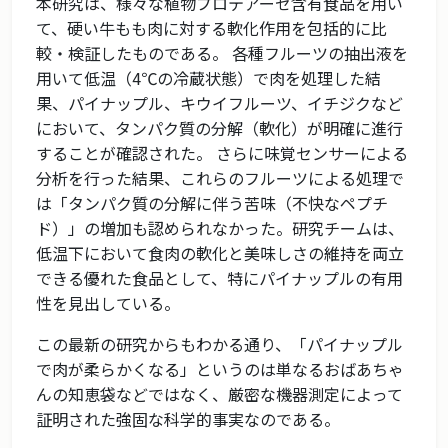
本研究は、様々な植物プロテアーゼ含有食品を用い
て、硬い牛もも肉に対する軟化作用を包括的に比
較・検証したものである。 各種フルーツの抽出液を
用いて低温（4℃の冷蔵状態）で肉を処理した結
果、パイナップル、キウイフルーツ、イチジクなど
において、タンパク質の分解（軟化）が明確に進行
することが確認された。 さらに味覚センサーによる
分析を行った結果、これらのフルーツによる処理で
は「タンパク質の分解に伴う苦味（不快なペプチ
ド）」の増加も認められなかった。研究チームは、
低温下において食肉の軟化と美味しさの維持を両立
できる優れた食品として、特にパイナップルの有用
性を見出している。
この最新の研究からもわかる通り、「パイナップル
で肉が柔らかくなる」というのは単なるおばあちゃ
んの知恵袋などではなく、厳密な機器測定によって
証明された強固な科学的事実なのである。