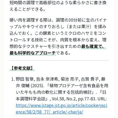
短時間の調理で高級部位のような柔らかさに書き換
えることができる。
硬い肉を調理する際は、調理の30分前に生のパイナ
ップルやキウイのすりおろし（または果汁）を揉み
込んでおく。この酵素というミクロのハサミをコン
トロールする技術こそが、肉質を根本から変え、理
想的なテクスチャーを引き出すための
最も確実で、
最も科学的なアプローチ
である。
【参考文献】
野田 智章, 吉永 奈津希, 菊池 亮子, 古賀 貴子, 藤
井 俊輔 (2025). 「植物プロテアーゼ含有食品を用
いた牛もも肉の軟化に関する包括的検討」. 『日
本調理科学会誌』, Vol.58, No.2, pp.77-83. URL:
https://www.jstage.jst.go.jp/article/cookerysci
ence/58/2/58_77/_article/-char/ja/