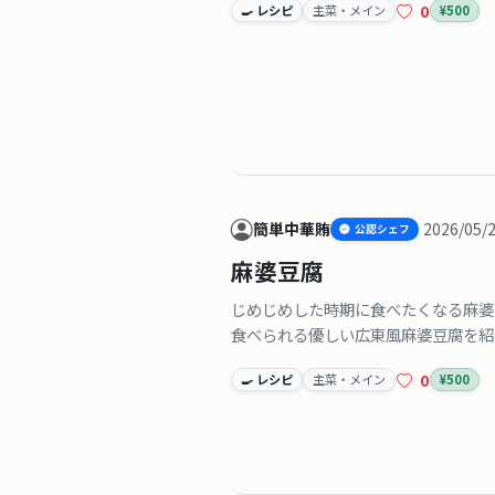
0
🍳 レシピ
主菜・メイン
¥500
簡単中華賄
2026/05/
公認シェフ
麻婆豆腐
じめじめした時期に食べたくなる麻婆
食べられる優しい広東風麻婆豆腐を紹
0
🍳 レシピ
主菜・メイン
¥500