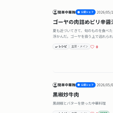
簡単中華賄
2026/05/
公認シェフ
ゴーヤの肉詰めピリ辛醤
夏も近づいてきて、旬のものを食べた
浮かんだ。ゴーヤを扱う上で逃れられ
生まれた一品。
0
🍳 レシピ
主菜・メイン
簡単中華賄
2026/05/
公認シェフ
黒椒炒牛肉
黒胡椒とバターを使った中華料理