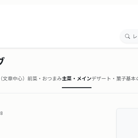
ブ
事（文章中心）
前菜・おつまみ
主菜・メイン
デザート・菓子
基本
28