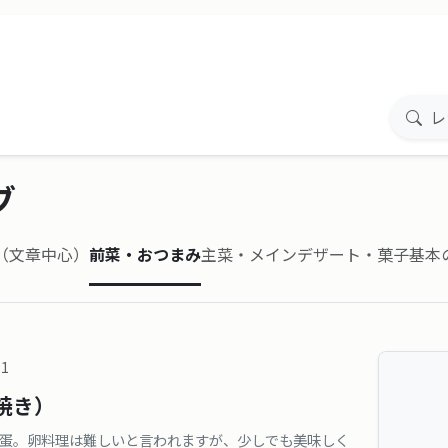
ブ
事（文章中心）
前菜・おつまみ
主菜・メイン
デザート・菓子
基本
21
焼き）
蛋。卵料理は難しいと言われますが、少しでも美味しく