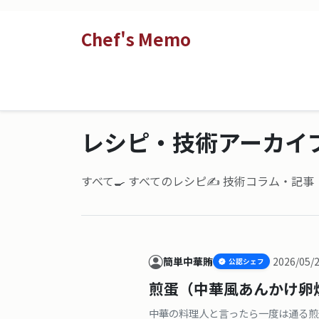
Chef's Memo
レシピ・技術アーカイ
すべて
🍳 すべてのレシピ
✍️ 技術コラム・記
簡単中華賄
2026/05/
公認シェフ
煎蛋（中華風あんかけ卵
中華の料理人と言ったら一度は通る煎